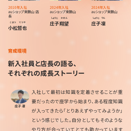
2010年入社
2024年入社
2024年入社
auショップ東勝山 店
auショップ東勝山
auショップ東勝山
長
しょうじ
かのん
しょうじ
りん
庄子
翔望
庄子
凜
こまつ
てつや
小松
哲也
育成環境
新入社員と店長の語る、
それぞれの成長ストーリー
入社して最初は知識を定着させることが重
要だったので座学から始まり、ある程度知識
庄子 凜
が入ってきたら「とりあえずやってみようか」
という感じでした。自分としてもそのような
やり方が合っていてとても助かっています