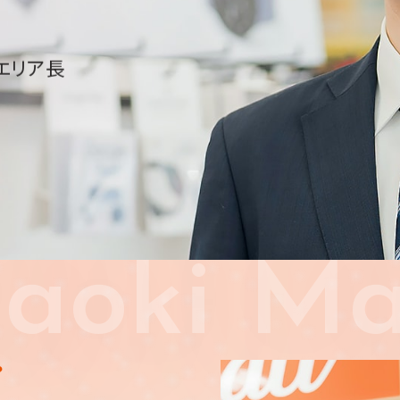
エリア長
aoki Ma
？