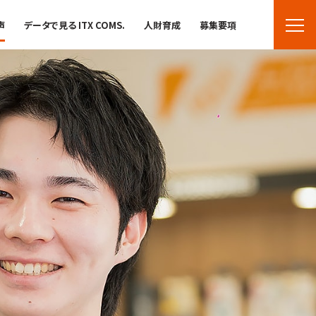
声
データで見る ITX COMS.
人財育成
募集要項